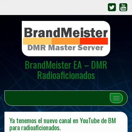
BrandMeister EA – DMR
Radioaficionados
Cambiar 
Ya tenemos el nuevo canal en YouTube de BM
para radioaficionados.