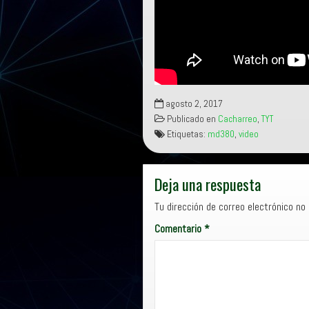
agosto 2, 2017
Publicado en
Cacharreo
,
TYT
Etiquetas:
md380
,
video
Deja una respuesta
Tu dirección de correo electrónico no 
Comentario
*