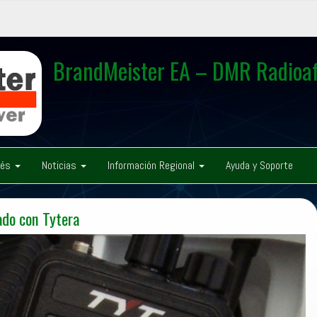
BrandMeister EA – DMR Radioaf
rés
Noticias
Información Regional
Ayuda y Soporte
ado con Tytera