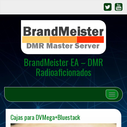
BrandMeister EA – DMR
Radioaficionados
Cambiar 
Cajas para DVMega+Bluestack