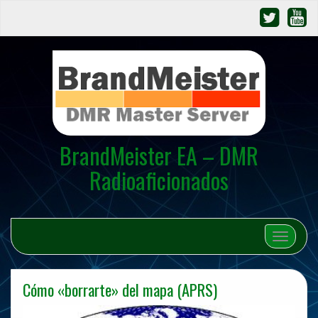
BrandMeister EA – DMR
Radioaficionados
Cambiar 
Cómo «borrarte» del mapa (APRS)