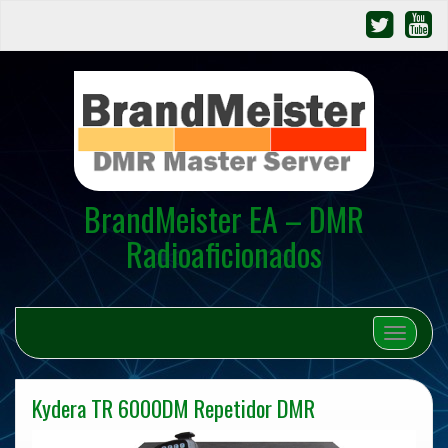
BrandMeister EA – DMR
Radioaficionados
Cambiar 
Kydera TR 6000DM Repetidor DMR