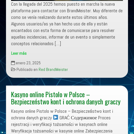
Con la llegada del 2025 hemos puesto en marcha la nueva
plataforma para contactar con BrandMeister. Muy diferente de
como se venía realizando durante estos últimos años.
Algunos usuarios/as ya han hecho uso de ella y están
encantados con esta forma de comunicarse para resolver
aquellas incidencias, informar de un evento o simplemente
conceptos relacionados […]
Leer más
Nueva
enero 23, 2025
plataforma
Publicado en
Red BrandMeister
de
soporte
para
contactar
Kasyno online Pistolo w Polsce –
con
Bezpieczeństwo kont i ochrona danych graczy
Brandmeister
Kasyno online Pistolo w Polsce – Bezpieczeństwo kont i
EA.
ochrona danych graczy
GRAĆ Содержимое Proces
rejestracji i weryfikacji tożsamości w kasynach online