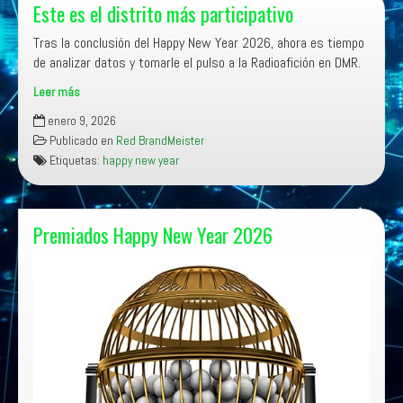
Este es el distrito más participativo
Tras la conclusión del Happy New Year 2026, ahora es tiempo
de analizar datos y tomarle el pulso a la Radioafición en DMR.
Leer más
Este
enero 9, 2026
es
Publicado en
Red BrandMeister
el
Etiquetas:
happy new year
distrito
más
participativo
Premiados Happy New Year 2026