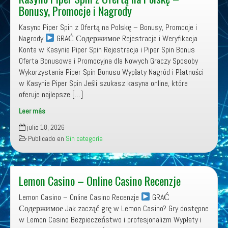
–
Kasyno Piper Spin z Ofertą na Polskę –
Service
Bonusy, Promocje i Nagrody
client
Kasyno Piper Spin z Ofertą na Polskę – Bonusy, Promocje i
Nagrody
GRAĆ Содержимое Rejestracja i Weryfikacja
Konta w Kasynie Piper Spin Rejestracja i Piper Spin Bonus
Oferta Bonusowa i Promocyjna dla Nowych Graczy Sposoby
Wykorzystania Piper Spin Bonusu Wypłaty Nagród i Płatności
w Kasynie Piper Spin Jeśli szukasz kasyna online, które
oferuje najlepsze […]
Leer más
Kasyno
julio 18, 2026
Piper
Publicado en
Sin categoría
Spin
z
Ofertą
na
Lemon Casino – Online Casino Recenzje
Polskę
Lemon Casino – Online Casino Recenzje
GRAĆ
–
Содержимое Jak zacząć grę w Lemon Casino? Gry dostępne
Bonusy,
w Lemon Casino Bezpieczeństwo i profesjonalizm Wypłaty i
Promocje