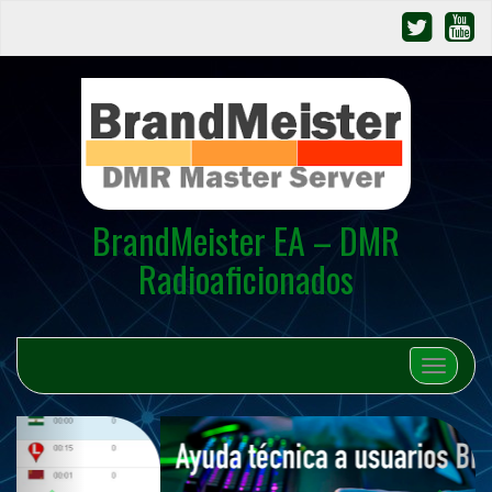
BrandMeister EA – DMR
Radioaficionados
Cambiar 
A
S
n
i