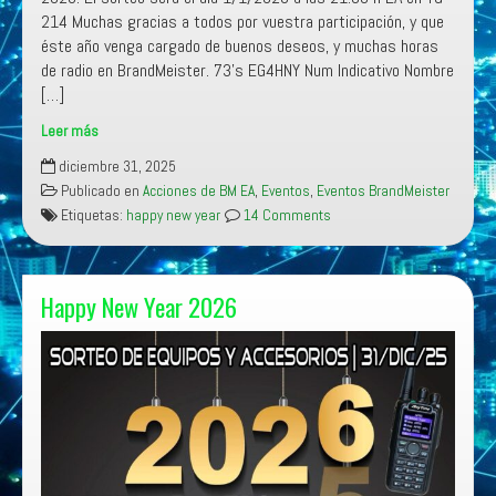
2026. El sorteo será el día 1/1/2026 a las 21:00 h EA en TG
214 Muchas gracias a todos por vuestra participación, y que
éste año venga cargado de buenos deseos, y muchas horas
de radio en BrandMeister. 73’s EG4HNY Num Indicativo Nombre
[…]
Leer más
Log
diciembre 31, 2025
de
Publicado en
Acciones de BM EA
,
Eventos
,
Eventos BrandMeister
Participantes
Etiquetas:
happy new year
14 Comments
Happy
New
Year
2026
Happy New Year 2026