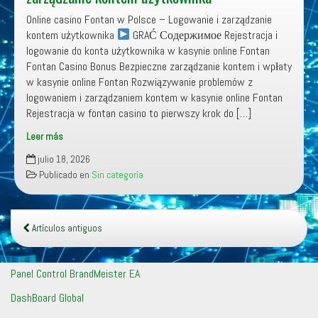
zarządzanie kontem użytkownika
mobilna
Online casino Fontan w Polsce – Logowanie i zarządzanie
na
kontem użytkownika
GRAĆ Содержимое Rejestracja i
smartfonach
logowanie do konta użytkownika w kasynie online Fontan
i
Fontan Casino Bonus Bezpieczne zarządzanie kontem i wpłaty
tabletach
w kasynie online Fontan Rozwiązywanie problemów z
logowaniem i zarządzaniem kontem w kasynie online Fontan
Rejestracja w fontan casino to pierwszy krok do […]
Leer más
Online
julio 18, 2026
casino
Publicado en
Sin categoría
Fontan
w
Polsce
–
Artículos antiguos
Logowanie
i
Panel Control BrandMeister EA
zarządzanie
kontem
DashBoard Global
użytkownika