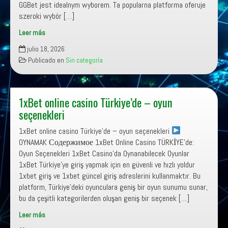
GGBet jest idealnym wyborem. Ta popularna platforma oferuje
szeroki wybór […]
Leer más
GGbet
julio 18, 2026
w
Publicado en
Sin categoría
Polsce
–
Gry
kasynowe
1xBet online casino Türkiye’de – oyun
online
seçenekleri
i
1xBet online casino Türkiye’de – oyun seçenekleri
popularne
OYNAMAK Содержимое 1xBet Online Casino TÜRKİYE’de:
automaty
Oyun Seçenekleri 1xBet Casino’da Oynanabilecek Oyunlar
dostępne
1xBet Türkiye’ye giriş yapmak için en güvenli ve hızlı yoldur
na
1xbet giriş ve 1xbet güncel giriş adreslerini kullanmaktır. Bu
platformie
platform, Türkiye’deki oyunculara geniş bir oyun sunumu sunar,
bu da çeşitli kategorilerden oluşan geniş bir seçenek […]
Leer más