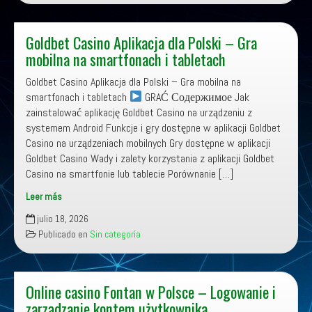
ligne
en
France
Goldbet Casino Aplikacja dla Polski – Gra
–
mobilna na smartfonach i tabletach
Revue
Goldbet Casino Aplikacja dla Polski – Gra mobilna na
complète
smartfonach i tabletach
GRAĆ Содержимое Jak
zainstalować aplikację Goldbet Casino na urządzeniu z
systemem Android Funkcje i gry dostępne w aplikacji Goldbet
Casino na urządzeniach mobilnych Gry dostępne w aplikacji
Goldbet Casino Wady i zalety korzystania z aplikacji Goldbet
Casino na smartfonie lub tablecie Porównanie […]
Leer más
Goldbet
julio 18, 2026
Casino
Publicado en
Sin categoría
Aplikacja
dla
Polski
–
Online casino Fontan w Polsce – Logowanie i
Gra