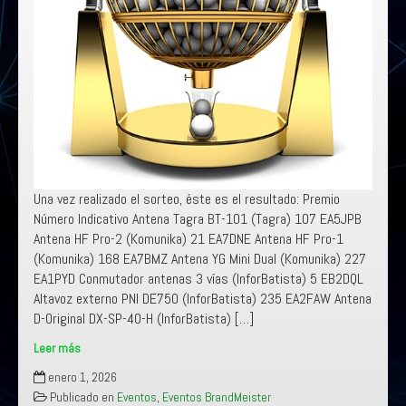
Una vez realizado el sorteo, éste es el resultado: Premio
Número Indicativo Antena Tagra BT-101 (Tagra) 107 EA5JPB
Antena HF Pro-2 (Komunika) 21 EA7DNE Antena HF Pro-1
(Komunika) 168 EA7BMZ Antena YG Mini Dual (Komunika) 227
EA1PYD Conmutador antenas 3 vías (InforBatista) 5 EB2DQL
Altavoz externo PNI DE750 (InforBatista) 235 EA2FAW Antena
D-Original DX-SP-40-H (InforBatista) […]
Leer más
Premiados
enero 1, 2026
Happy