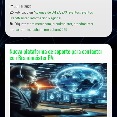
Leer más
BrandMeister
abril 9, 2025
en
Publicado en
Acciones de BM EA
,
EA3
,
Eventos
,
Eventos
Mercaham
BrandMeister
,
Información Regional
2025
Etiquetas:
bm mercaham
,
brandmeister
,
brandmeister
mercaham
,
mercaham
,
mercaham2025
Nueva plataforma de soporte para contactar
con Brandmeister EA.