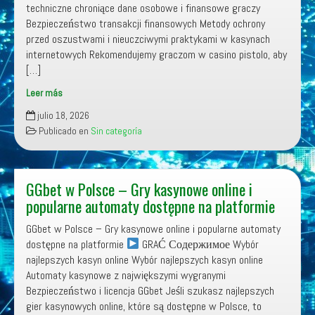
Weryfikacja tożsamości w kasynie online Zabezpieczenia
techniczne chroniące dane osobowe i finansowe graczy
Bezpieczeństwo transakcji finansowych Metody ochrony
przed oszustwami i nieuczciwymi praktykami w kasynach
internetowych Rekomendujemy graczom w casino pistolo, aby
[…]
Leer más
Kasyno
julio 18, 2026
online
Publicado en
Sin categoría
Pistolo
w
Polsce
–
GGbet w Polsce – Gry kasynowe online i
Bezpieczeństwo
popularne automaty dostępne na platformie
kont
GGbet w Polsce – Gry kasynowe online i popularne automaty
i
dostępne na platformie
GRAĆ Содержимое Wybór
ochrona
najlepszych kasyn online Wybór najlepszych kasyn online
danych
Automaty kasynowe z największymi wygranymi
graczy
Bezpieczeństwo i licencja GGbet Jeśli szukasz najlepszych
gier kasynowych online, które są dostępne w Polsce, to