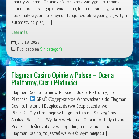
bonusy w Lemon Casino Jeśli szukasz wiarygodnej recenzji
i
lemon casino zaloguj kasyna online, lemon casino logowanie to
Nagrody
doskonały wybór. To kasyno oferuje szeroki wybór gier, w tym
automaty do gier, […]
Leer más
Lemon
julio 18, 2026
Casino
Publicado en
Sin categoría
–
Online
Casino
Recenzje
Flagman Casino Opinie w Polsce – Ocena
Platformy, Gier i Płatności
Flagman Casino Opinie w Polsce – Ocena Platformy, Gier i
Płatności
GRAĆ Содержимое Wprowadzenie do Flagman
Casino: Historia i Bezpieczeństwo Bezpieczeństwo i
Płatności Gry i Promocje w Flagman Casino: Szczegółowa
Analiza Płatności i Wypłaty w Flagman Casino: Metody i Czas
Realizacji Jeśli szukasz wiarygodnej recenzji na temat
Flagman Casino, to jesteś we właściwym miejscu. […]