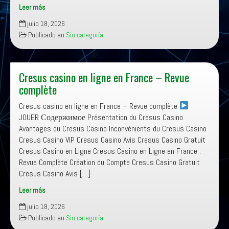
Leer más
Flagman
julio 18, 2026
Casino
Publicado en
Sin categoría
Opinie
w
Polsce
–
Cresus casino en ligne en France – Revue
Ocena
complète
Platformy,
Cresus casino en ligne en France – Revue complète
Gier
JOUER Содержимое Présentation du Cresus Casino
i
Avantages du Cresus Casino Inconvénients du Cresus Casino
Płatności
Cresus Casino VIP Cresus Casino Avis Cresus Casino Gratuit
Cresus Casino en Ligne Cresus Casino en Ligne en France :
Revue Complète Création du Compte Cresus Casino Gratuit
Cresus Casino Avis […]
Leer más
Cresus
julio 18, 2026
casino
Publicado en
Sin categoría
en