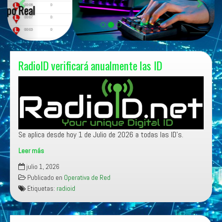
t
g
e
u
r
i
i
e
o
n
RadioID verificará anualmente las ID
r
t
e
Se aplica desde hoy 1 de Julio de 2026 a todas las ID’s.
Leer más
RadioID
julio 1, 2026
verificará
Publicado en
Operativa de Red
anualmente
Etiquetas:
radioid
las
ID