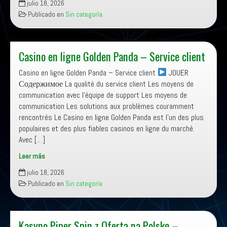
1xBet
julio 18, 2026
online
Publicado en
Sin categoría
casino
Türkiye’de
–
oyun
Casino en ligne Golden Panda – Service client
seçenekleri
Casino en ligne Golden Panda – Service client
JOUER
Содержимое La qualité du service client Les moyens de
communication avec l’équipe de support Les moyens de
communication Les solutions aux problèmes couramment
rencontrés Le Casino en ligne Golden Panda est l’un des plus
populaires et des plus fiables casinos en ligne du marché.
Avec […]
Leer más
Casino
julio 18, 2026
en
Publicado en
Sin categoría
ligne
Golden
Panda